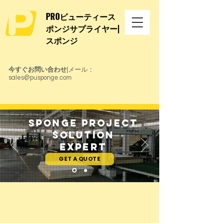
PROビューティース
ポンジサプライヤー|
スポンジ
今すぐお問い合わせ
|メール：
sales@pusponge.com
Sponge Project
Solution
Expert
GET A QUOTE
スポンジサプライヤー卸
売