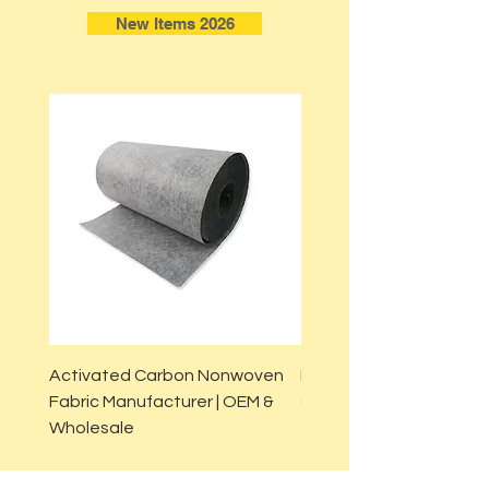
New Items 2026
Activated Carbon Nonwoven
Lipo Foam Pads Post-Su
Fabric Manufacturer | OEM &
Custom OEM Solution
Wholesale