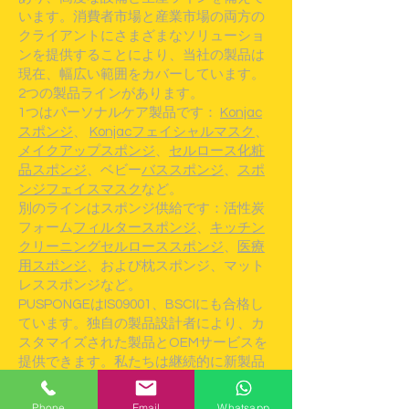
います。消費者市場と産業市場の両方の
クライアントにさまざまなソリューショ
ンを提供することにより、当社の製品は
現在、幅広い範囲をカバーしています。
2つの製品ラインがあります。
1つはパーソナルケア製品です：
Konjac
スポンジ
、
Konjacフェイシャルマスク
、
メイクアップスポンジ
、
セルロース化粧
品スポンジ
、ベビー
バススポンジ
、
スポ
ンジフェイスマスク
など。
別のラインはスポンジ供給です：活性炭
フォーム
フィルタースポンジ
、
キッチン
クリーニングセルローススポンジ
、
医療
用スポンジ
、および枕スポンジ、マット
レススポンジなど。
PUSPONGEはIS09001、BSCIにも合格し
ています。独自の製品設計者により、カ
スタマイズされた製品とOEMサービスを
提供できます。私たちは継続的に新製品
を開発し、またいつものようにサービス
を改善します。私たちはあなたとの長期
Phone
Email
Whatsapp