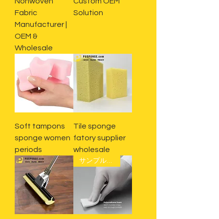
Nonwoven
Custom OEM
Fabric
Solution
Manufacturer |
OEM &
Wholesale
Soft tampons
Tile sponge
sponge women
fatory supplier
periods
wholesale
サンプルの収集、準備