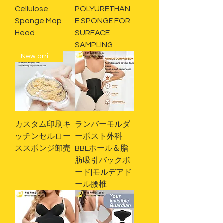
Cellulose
POLYURETHAN
Sponge Mop
E SPONGE FOR
Head
SURFACE
SAMPLING
New arrival
カスタム印刷キ
ランバーモルダ
ッチンセルロー
ーポスト外科
ススポンジ卸売
BBLホール＆脂
肪吸引バックボ
ード|モルデアド
ール腰椎