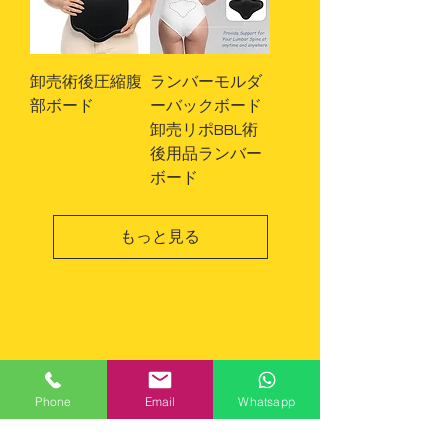
卸売術後圧縮腹
ランバーモルダ
部ボード
ーバックボード
卸売リポBBL術
後用品ランバー
ボード
もっと見る
お問い合わせ！
sales@pusponge.com
Phone
Email
Whatsapp
中国広東省東莞市余杭区長楽村