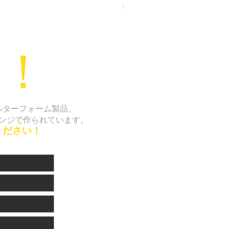
Lipo Foam Pads Post-Surger
！
ルターフォーム製品、
ンジで作られています。
ください！