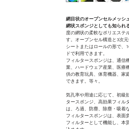
網目状のオープンセルメッシ
網状スポンジとしても知られ
度の網状の柔軟なポリエステ
す。オープンセル構造と3次
シートまたはロールの形で、10
ドで利用できます。
フィルタースポンジは、通信
業、ハードウェア産業、医療
供の教育玩具、体育機器、家
できます。等々。
気孔率や用途に応じて
、初級
ター
スポンジ
、高効果フィル
は、ろ過、防塵、除塵・吸着
フィルター
スポンジ
は、表面
フィルターとして機能し、本