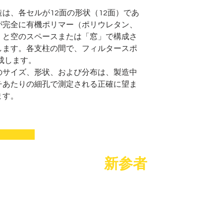
造は
、各セルが12面の形状（12面）であ
が完全に有機ポリマー（
ポリウレタン
、
）と空のスペースまたは「窓」で構成さ
します。
各支柱の間で、フィルタースポ
構成します。
のサイズ、形状、および分布は、
製造中
ンチあたりの細孔で測定される正確に望ま
ます。
る
新参者