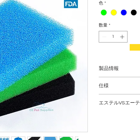
色
*
数量
*
製品情報
PPG
仕様
TDI / MDI
原材料：ポリウレ
エステルVSエー
気孔率：10〜60PP
アミン
その他の利用可能
の吸収、難燃剤な
耐加水分解性
顔料
利用可能な形状：
ーラー、チューブ
弾力性
状