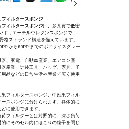
低温耐衝撃性
水分蒸発
ュフィルタースポンジ
るフィルタースポンジ
は、多孔質で低密
バクテリア耐性
ル/ポリエーテルウレタンスポンジで
元骨格ストランド構造を備えています。
抗張力
PPIから60PPIまでのポアサイズグレー
引き裂き抵抗
機器、家電、自動車産業、エアコン産
耐摩耗性
機器産業、計装工具、バッグ、家具、子
庭用品などの日常生活や産業で広く使用
薬剤耐性
透明性
効果フィルタースポンジ、中効果フィル
ター
スポンジに分けられます。
具体的に
などに使用できます。
負荷フィルターとは対照的に、深さ負荷
質的にそのセル内にほこりの粒子を閉じ