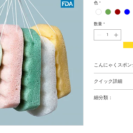
色
*
数量
*
こんにゃくスポン
100％天然、こ
クイック詳細
化学薬品、色、防
肌をクレンジング
・
商品名：
こんにゃ
にきびを取り除き
細分類：
・
素材：
こんにゃく
クレンジングに水
・
洗える：
はい
赤ちゃんを含むデ
こんにゃくスポンジ
・
タイプ：
パフ
、ク
100％生分解性
スポンジ
C、S、
フェ
・
原産地：
中国広東
ジ、卸売こんにゃく
・
ブランド名：
ス
んにゃくポテト
・
モデル番号：
PU