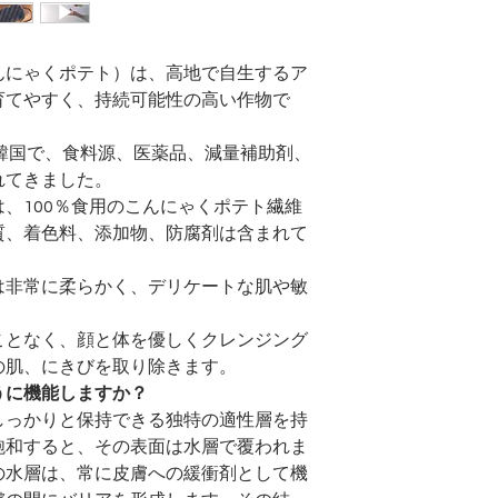
・
使用法：
フェイス
・
特徴：
環境にやさ
・
形状：
円形/楕円
んにゃくポテト）は、高地で自生するア
・
パッケージ：
ポ
育てやすく、持続可能性の高い作物で
・
MOQ：
2000個
・
色：
バンブーチ
ン、レモンイエロー
国、韓国で、食料源、医薬品、減量補助剤、
レイ
れてきました。
・
サイズ：
カスタマ
、100％食用のこんにゃくポテト繊維
・
原産地：
中国
質、着色料、添加物、防腐剤は含まれて
・
製品
の
別名：
天
ゃくスポンジ、竹木
は非常に柔らかく、デリケートな肌や敏
フェイシャルスポン
ンジこんにゃく
ことなく、顔と体を優しくクレンジング
の肌、にきびを取り除きます。
うに機能しますか？
しっかりと保持できる独特の適性層を持
飽和すると、その表面は水層で覆われま
の水層は、常に皮膚への緩衝剤として機