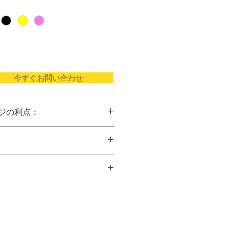
今すぐお問い合わせ
ジの利点：
んにゃく植物繊維製
腐剤は使用していません
して優しくマッサージします
くスポンジ
ます
、天然こんにゃく
、天然
こんにゃく
を加えるだけ
リケートな肌や敏感肌に最適
、天然こんにゃくスポンジ
S、Konja
リーニングパフ、メイクアップパフ
イシャル・クリーニング
スポン
省（本土）
スポンジ、こんにゃくスポンジ
、こ
ポンジ
S1806040034