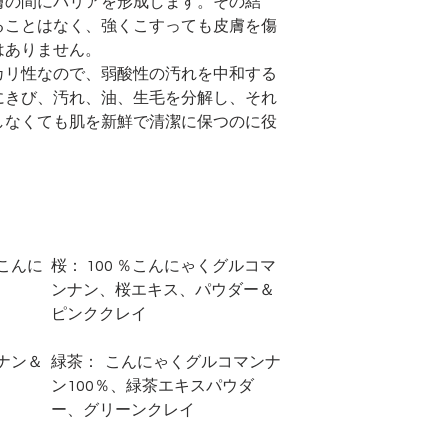
膚の間にバリアを形成します。その結
ることはなく、強くこすっても皮膚を傷
はありません。
カリ性なので、弱酸性の汚れを中和する
にきび、汚れ、油、生毛を分解し、それ
しなくても肌を新鮮で清潔に保つのに役
こんに
桜：
100
％こんにゃくグルコマ
ンナン、桜エキス、パウダー＆
ピンククレイ
ナン＆
緑茶：
こんにゃくグルコマンナ
ン100％、緑茶エキスパウダ
ー、グリーンクレイ