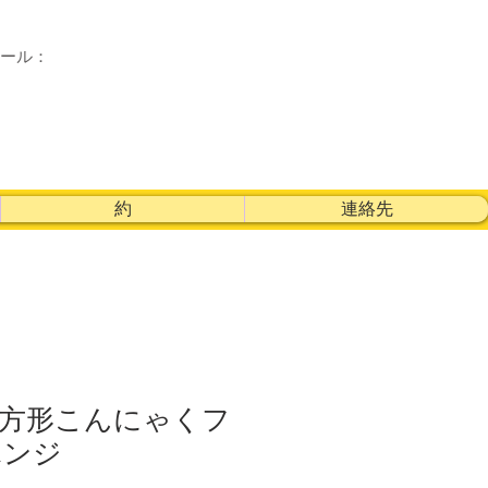
メール：
約
連絡先
長方形こんにゃくフ
ポンジ