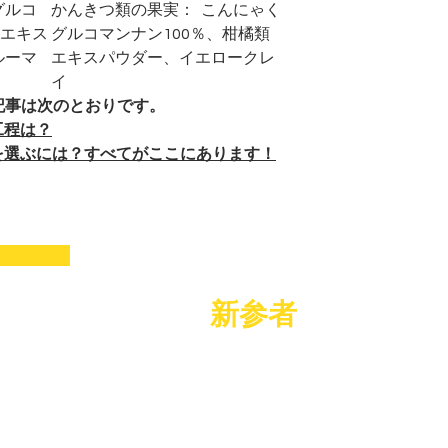
グルコ
かんきつ類の果実：
こんにゃく
トエキス
グルコマンナン100％、柑橘類
ルーマ
エキスパウダー、イエロークレ
イ
記事は次のとおりです。
工程は？
を選ぶには？すべてがここにあります！
る
新参者