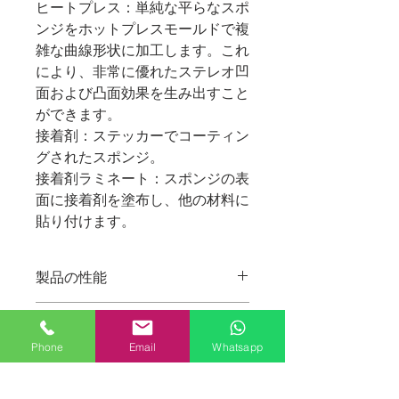
ヒートプレス：単純な平らなスポ
ンジをホットプレスモールドで複
雑な曲線形状に加工します。これ
により、非常に優れたステレオ凹
面および凸面効果を生み出すこと
ができます。
接着剤：ステッカーでコーティン
グされたスポンジ。
接着剤ラミネート：スポンジの表
面に接着剤を塗布し、他の材料に
貼り付けます。
製品の性能
繊細で弾力性があり、耐久性に優れ、
製品プロセス
変形しにくく、平らにカットできま
Phone
Email
Whatsapp
す。環境保護材、断熱材、緩衝材、シ
お客様のご要望に応じて、彫刻成形、
ール、断熱材、衝撃吸収、防塵、防
適用範囲
金型の設計・開発、ナイフダイタイ
火、帯電防止、充填、遮音、吸音、固
プ、接着剤接合。輸送中の振動や摩擦