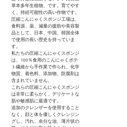
草本多年生植物、です。育てやす
く、持続可能性の高い作物です。
圧縮こんにゃくスポンジ工場は、
食料源、薬、減量の援助や美容製
品として、日本、中国、韓国全体
で使用の長い歴史を持っていま
す。
私たちの
圧縮
こんにゃくスポンジ
は、100％食用のこんにゃくポテ
ト繊維から手作業で作られ、化学
物質、着色料、添加物、防腐剤は
含まれていません。
これらの
圧縮
こんにゃくスポンジ
は非常に柔らかく、デリケートな
肌や敏感肌に最適です。
追加のクレンザーを使用すること
なく、顔と体を優しくクレンジン
グし、汚れ、余分な油、薄片状の