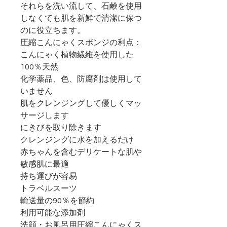
それらを洗い流して、石鹸を使用
しなくても肌を新鮮で清潔に保つ
のに役立ちます。
圧縮
こんにゃくスポンジの
利点：
こんにゃく植物繊維を使用した
100％天然
化学薬品、色、防腐剤は使用して
いません
肌をクレンジングして優しくマッ
サージします
にきびを取り除きます
クレンジングに水を加えるだけ
赤ちゃんを含むデリケートな肌や
敏感肌に最適
持ち運びが容易
トラベルスーツ
輸送量の90％を節約
利用可能な添加剤
洗顔・お風呂用
圧縮こんにゃくス