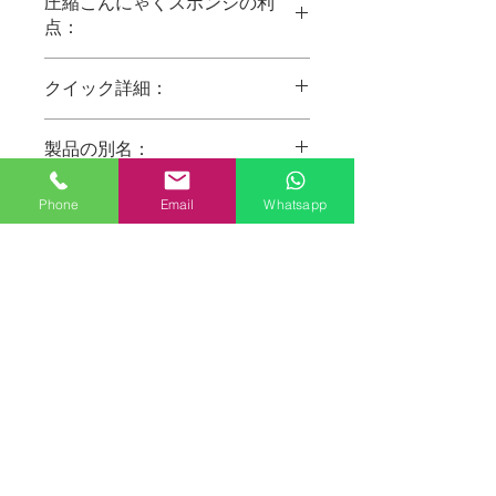
圧縮こんにゃくスポンジの利
点：
こんにゃく植物繊維を使用した100％
クイック詳細：
天然
化学薬品、色、防腐剤は使用していま
・商品名：こんにゃくスポンジ圧縮
せん
製品の別名：
・素材：こんにゃく、天然こんにゃ
肌をクレンジングして優しくマッサー
く、天然こんにゃく
ジします
天然圧縮こんにゃくスポンジ、天然圧
・洗える：はい
Phone
Email
Whatsapp
にきびを取り除きます
縮こんにゃくスポンジ、竹炭圧縮こん
・タイプ：パフ、クリーニングパフ、
クレンジングに水を加えるだけ
今すぐお問い合わせ
にゃくスポンジ、圧縮こんにゃく顔面
メイクアップパフ
赤ちゃんを含むデリケートな肌や敏感
スポンジ、こんにゃくスポンジ、圧縮
・原産地：中国広東省（本土）
肌に最適
顔面洗浄スポンジこんにゃく
・ブランド名：PUSPONGE
持ち運びが容易
・モデル番号：PUS1806040102
トラベルスーツ
・使用法：フェイスクリーニング
輸送量の90％を節約
・機能：環境にやさしい
・形状：円形/楕円形/半球など
・パッケージ：ポリ袋、箱、顧客の要
求
・MOQ：2000個
・色：バンブーチャコールブラック、